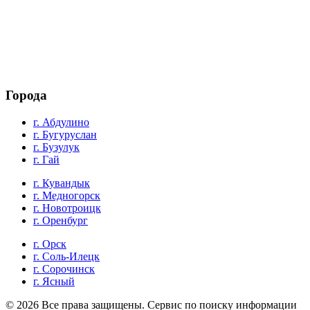
Города
г. Абдулино
г. Бугуруслан
г. Бузулук
г. Гай
г. Кувандык
г. Медногорск
г. Новотроицк
г. Оренбург
г. Орск
г. Соль-Илецк
г. Сорочинск
г. Ясный
© 2026 Все права защищены. Cервис по поиску информации