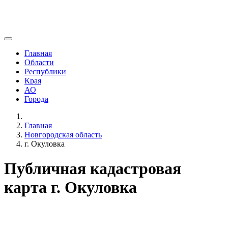
Главная
Области
Республики
Края
АО
Города
Главная
Новгородская область
г. Окуловка
Публичная кадастровая
карта г. Окуловка