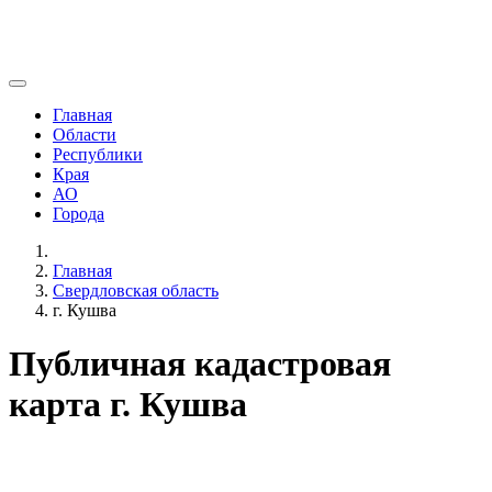
Главная
Области
Республики
Края
АО
Города
Главная
Свердловская область
г. Кушва
Публичная кадастровая
карта г. Кушва