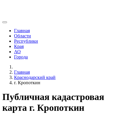
Главная
Области
Республики
Края
АО
Города
Главная
Краснодарский край
г. Кропоткин
Публичная кадастровая
карта г. Кропоткин