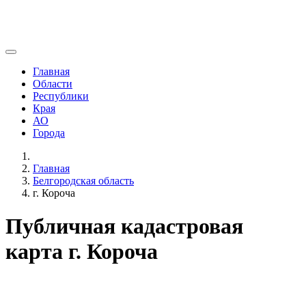
Главная
Области
Республики
Края
АО
Города
Главная
Белгородская область
г. Короча
Публичная кадастровая
карта г. Короча