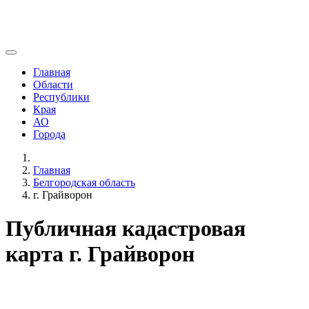
Главная
Области
Республики
Края
АО
Города
Главная
Белгородская область
г. Грайворон
Публичная кадастровая
карта г. Грайворон