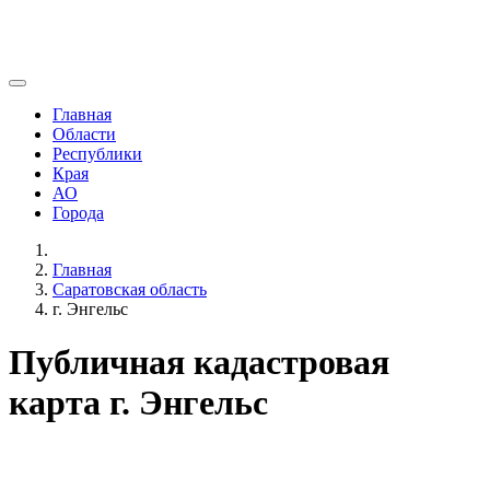
Главная
Области
Республики
Края
АО
Города
Главная
Саратовская область
г. Энгельс
Публичная кадастровая
карта г. Энгельс